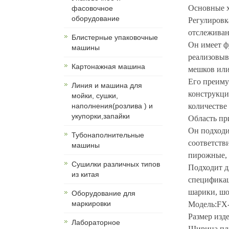
Основные х
фасовочное
оборудование
Регулировк
отслеживан
Блистерные упаковочные
Он имеет ф
машины
реализовыв
Картонажная машина
мешков или
Его преиму
Линия и машина для
конструкци
мойки, сушки,
наполнения(розлива ) и
количестве
укупорки,запайки
Область пр
Он подходи
Тубонаполнительные
соответств
машины
пирожные, 
Сушилки различных типов
Подходит д
из китая
спецификац
шарики, шок
Оборудование для
маркировки
Модель:FX
Размер изде
Лабораторное
Ширина пле