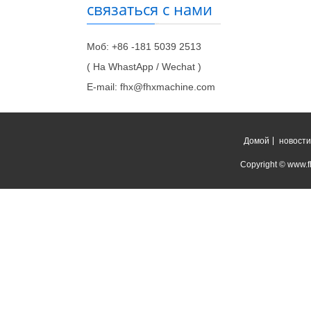
связаться с нами
Моб: +86 -181 5039 2513
( На WhastApp / Wechat )
E-mail: fhx@fhxmachine.com
Домой
новости
Copyright © www.fh