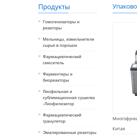
Продукты
Упаково
ой и ко
Гомогенизаторы и
из Кита
реакторы
Мельницы, измельчители
сырья в порошок
Фармацевтический
смеситель
Ферментеры и
биореакторы
Лиофильная и
сублимационная сушилка
-Лиофилизатор
Фармацевтический
Многофункц
гранулятор
Китая
Эмалированные реакторы