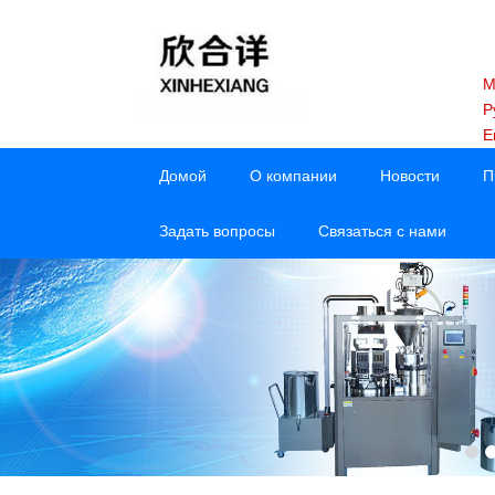
M
Р
E
Домой
О компании
Новости
П
Задать вопросы
Связаться с нами