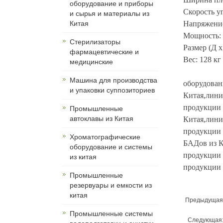
оборудование и приборы
Скорость у
и сырья и материалы из
Китая
Напряжение
Мощность: 
Cтерилизаторы
Размер (Д 
фармацевтические и
Вес: 128 кг
медицинские
Машина для производства
оборудован
и упаковки суппозиториев
Китая,лини
продукции 
Промышленные
автоклавы из Китая
Китая,лини
продукции 
Хроматографические
БАДов из К
оборудование и системы
продукции 
из китая
продукции 
Промышленные
резервуары и емкости из
китая
Предыдущая
Промышленные системы
Следующая