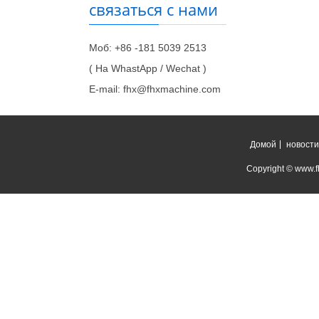
связаться с нами
Моб: +86 -181 5039 2513
( На WhastApp / Wechat )
E-mail: fhx@fhxmachine.com
Домой
новости
Copyright © www.fh