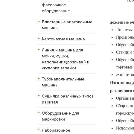
HX
фасовочное
оборудование
Блистерные упаковочные
дождевые о
машины
Ливневые
Промзоны
Картонажная машина
Обустройс
Линия и машина для
Станции 
мойки, сушки,
Обустрой
наполнения(розлива ) и
торговые 
укупорки,запайки
Жилые зо
Тубонаполнительные
Изготовим 
машины
различного 
Сушилки различных типов
Организа
из китая
Сбор и п
Оборудование для
городску
маркировки
Обустрой
Использо
Лабораторное