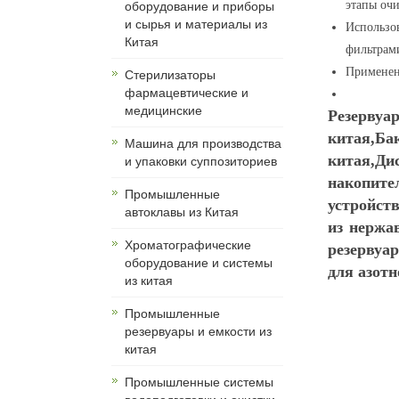
этапы очи
оборудование и приборы
и сырья и материалы из
Использо
Китая
фильтрам
Применен
Cтерилизаторы
фармацевтические и
медицинские
Резерву
китая,Ба
Машина для производства
китая,Ди
и упаковки суппозиториев
накопит
Промышленные
устройст
автоклавы из Китая
из нержа
Хроматографические
резервуа
оборудование и системы
для азотн
из китая
Промышленные
резервуары и емкости из
китая
Промышленные системы