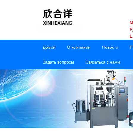
M
Р
E
Домой
О компании
Новости
П
Задать вопросы
Связаться с нами