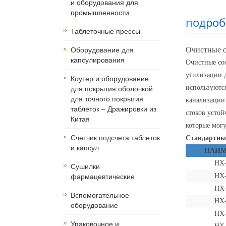
и оборудования для
промышленности
подроб
Таблеточные прессы
Очистные с
Оборудование для
капсулирования
Очистные со
утилизации д
Коутер и оборудование
используютс
для покрытия оболочкой
для точного покрытия
канализации
таблеток – Дражировки из
стоков усто
Китая
которые мог
Счетчик подсчета таблеток
Стандартны
и капсул
НАИМ
HX
Сушилки
HX
фармацевтические
HX
Вспомогательное
HX
оборудование
HX
Упаковочное и