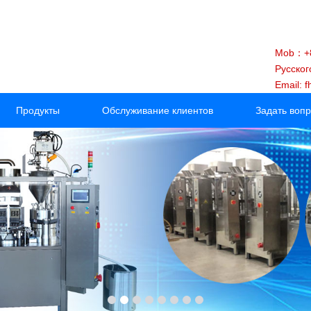
Mob：+8
Русског
Email: 
Продукты
Обслуживание клиентов
Задать воп