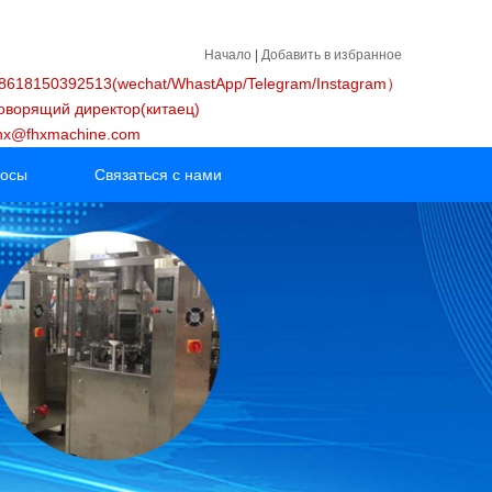
Начало
|
Добавить в избранное
618150392513(wechat/WhastApp/Telegram/Instagram）
оворящий директор(китаец)
fhx@fhxmachine.com
росы
Связаться с нами