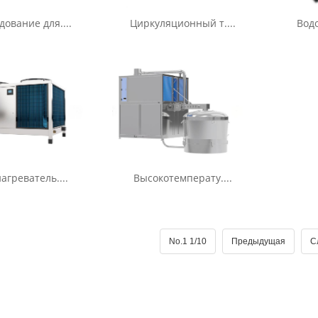
ование для....
Циркуляционный т....
Водо
агреватель....
Высокотемперату....
No.1 1/10
Предыдущая
С