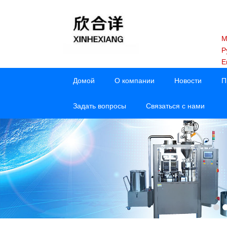
M
Р
E
Домой
О компании
Новости
П
Задать вопросы
Связаться с нами