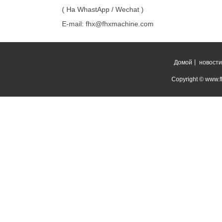
( На WhastApp / Wechat )
E-mail: fhx@fhxmachine.com
Домой
новости
Copyright © www.fh